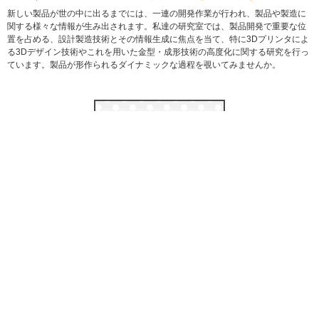
新しい製品が世の中に出るまでには、一連の開発作業が行われ、製品や製造に
関する様々な情報が生み出されます。私達の研究室では、製品開発で重要な位
置を占める、設計製造技術とその情報生成に焦点を当て、特に3Dプリンタによ
る3Dデザイン技術やこれを用いた金型・成形技術の高度化に関する研究を行っ
ています。製品が形作られるダイナミックな過程を覗いてみませんか。
学科ブース一覧へ
情報工学部トップ
オープンキャンパス2019
学科ブース
保護者説明会
女子カフェ
施設見学
サークル活動紹介