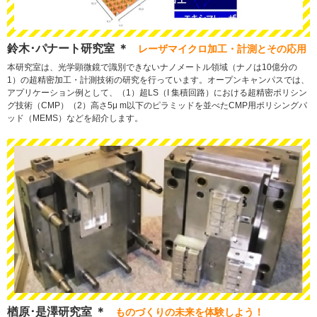
鈴木･パナート研究室 ＊
レーザマイクロ加工・計測とその応用
本研究室は、光学顕微鏡で識別できないナノメートル領域（ナノは10億分の
1）の超精密加工・計測技術の研究を行っています。オープンキャンパスでは、
アプリケーション例として、（1）超LS（I 集積回路）における超精密ポリシン
グ技術（CMP）（2）高さ5μ m以下のピラミッドを並べたCMP用ポリシングパ
ッド（MEMS）などを紹介します。
楢原･是澤研究室 ＊
ものづくりの未来を体験しよう！