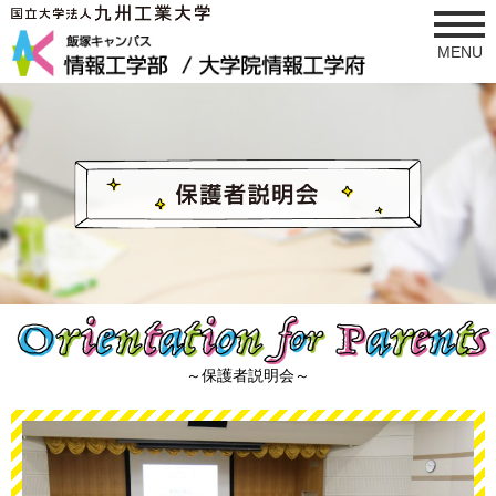
MENU
学科ブース
全学科研究室ツアー
保護者説明会
女子カフェ
施設見学
サークル活動紹介
～保護者説明会～
スケジュール
キャンパスマップ
スクールバス