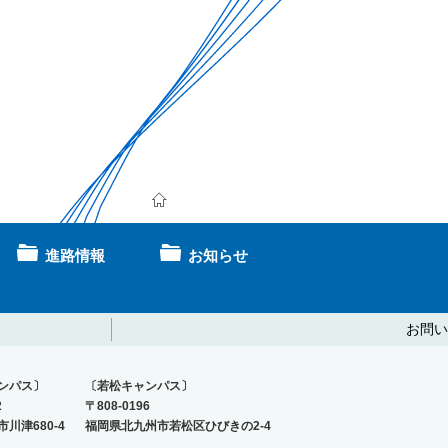
進路情報
お知らせ
お問い
ンパス〕
〔若松キャンパス〕
2
〒808-0196
川津680-4
福岡県北九州市若松区ひびきの2-4