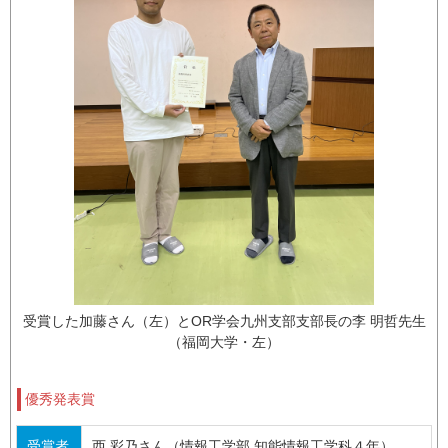
受賞した加藤さん（左）とOR学会九州支部支部長の李 明哲先生
（福岡大学・左）
優秀発表賞
受賞者
西 彩乃さん（情報工学部 知能情報工学科４年）