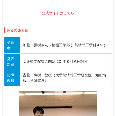
公式サイトはこちら
最優秀発表賞
受賞
加藤 晃樹さん（情報工学部 知能情報工学科４年）
者
発表
２連鎖支配集合問題に対する計算困難性
題目
指導
斎藤 寿樹 教授（大学院情報工学研究院 知能情
教員
報工学研究系）