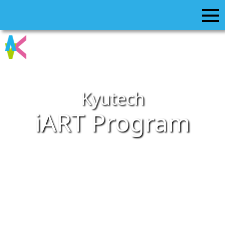
Kyutech
iART Program
Innovative AI/Robotics Technology
International EDUCATION PROGRAM