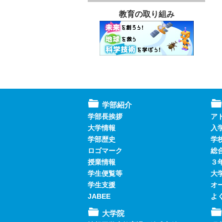
教育の取り組み
学部紹介
学部長挨拶
ア
大学情報
入
学部歴史
学
ロゴマーク
総
授業情報
３
学生便覧等
大
学生支援
オ
JABEE
よ
大学院