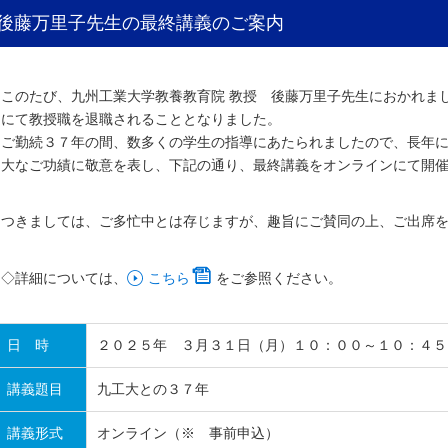
後藤万里子先生の最終講義のご案内
このたび、九州工業大学教養教育院 教授 後藤万里子先生におかれま
にて教授職を退職されることとなりました。
ご勤続３７年の間、数多くの学生の指導にあたられましたので、長年
大なご功績に敬意を表し、下記の通り、最終講義をオンラインにて開
つきましては、ご多忙中とは存じますが、趣旨にご賛同の上、ご出席
◇詳細については、
こちら
をご参照ください。
日 時
２０２５年 ３月３１日（月）１０：００～１０：４５
講義題目
九工大との３７年
講義形式
オンライン（※ 事前申込）