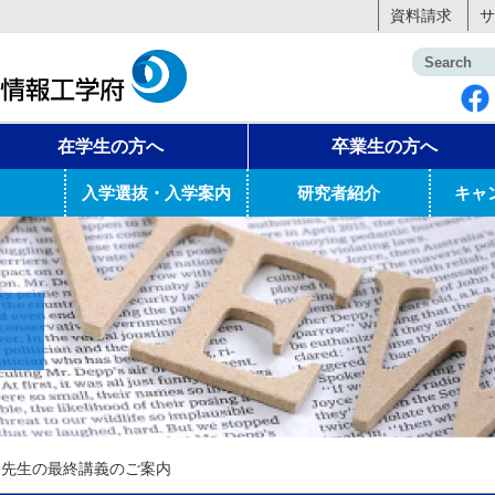
資料請求
サ
在学生の方へ
卒業生の方へ
入学選抜・入学案内
研究者紹介
キャ
子先生の最終講義のご案内