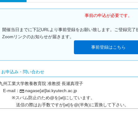
事前の申込が必要です。
開催当日までに下記URLより事前登録をお願い致します。ご登録完了
Zoomリンクのお知らせが届きます。
事前登録はこちら
お申込み・問い合わせ
九州工業大学教養教育院 准教授 長瀬真理子
E-mail：
nagase[at]lai.kyutech.ac.jp
※スパム防止のため@を[at]にしています。
送信の際はお手数ですが[at]を@(半角)に置換して下さい。