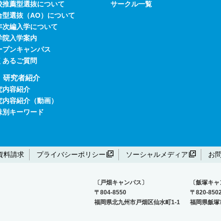
校推薦型選抜について
サークル一覧
合型選抜（AO）について
年次編入学について
学院入学案内
ープンキャンパス
くあるご質問
研究者紹介
究内容紹介
究内容紹介（動画）
味別キーワード
資料請求
プライバシーポリシー
ソーシャルメディア
お
〔戸畑キャンパス〕
〔飯塚キャ
〒804-8550
〒820-850
福岡県北九州市戸畑区仙水町1-1
福岡県飯塚市