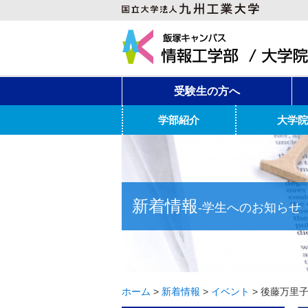
受験生の方へ
学部紹介
大学院
新着情報
-学生へのお知らせ
ホーム
>
新着情報
>
イベント
>
後藤万里