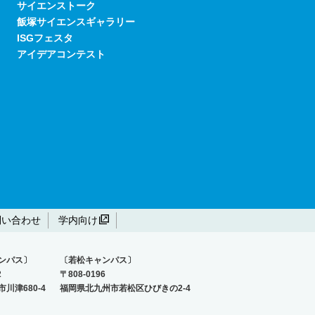
サイエンストーク
飯塚サイエンスギャラリー
ISGフェスタ
アイデアコンテスト
問い合わせ
学内向け
ンパス〕
〔若松キャンパス〕
2
〒808-0196
川津680-4
福岡県北九州市若松区ひびきの2-4