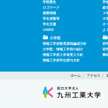
学部歴史
学
ロゴマーク
総
授業情報
３
学生便覧等
大
学生支援
オ
JABEE
よ
大学院
情報工学府教育課程編成方針
研
大学院・情報工学府の紹介
研
情報工学府入学者受入方針
興
情報工学府学位授与方針
ホーム
アクセス