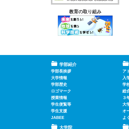
教育の取り組み
学部紹介
学部長挨拶
ア
大学情報
入
学部歴史
学
ロゴマーク
総
授業情報
３
学生便覧等
大
学生支援
オ
JABEE
よ
大学院