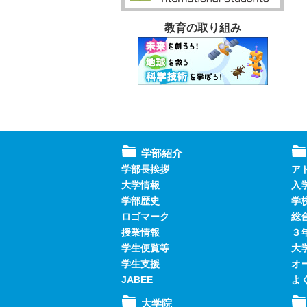
教育の取り組み
学部紹介
学部長挨拶
ア
大学情報
入
学部歴史
学
ロゴマーク
総
授業情報
３
学生便覧等
大
学生支援
オ
JABEE
よ
大学院