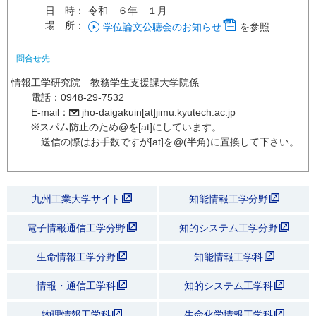
日 時：
令和 ６年 １月
場 所：
学位論文公聴会のお知らせ
を参照
問合せ先
情報工学研究院 教務学生支援課大学院係
電話：0948-29-7532
E-mail：
jho-daigakuin[at]jimu.kyutech.ac.jp
※スパム防止のため@を[at]にしています。
送信の際はお手数ですが[at]を@(半角)に置換して下さい。
九州工業大学サイト
知能情報工学分野
電子情報通信工学分野
知的システム工学分野
生命情報工学分野
知能情報工学科
情報・通信工学科
知的システム工学科
物理情報工学科
生命化学情報工学科