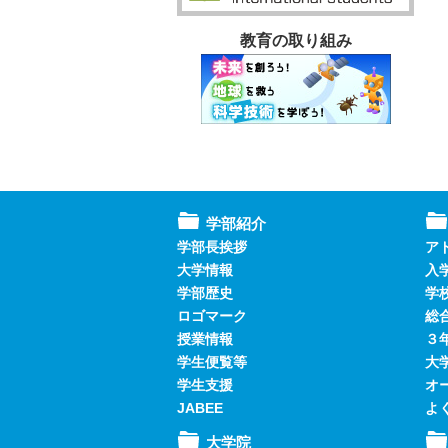
教育の取り組み
学部紹介
学部長挨拶
ア
大学情報
入
学部歴史
学
ロゴマーク
総
授業情報
３
学生便覧等
大
学生支援
オ
JABEE
よ
大学院