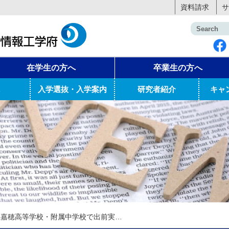
資料請求
サ
在学生の方へ
卒業生の方へ
入学選抜・入学案内
研究者紹介
キャ
福岡県立嘉穂高等学校・附属中学校で出前実演実験を実施しました