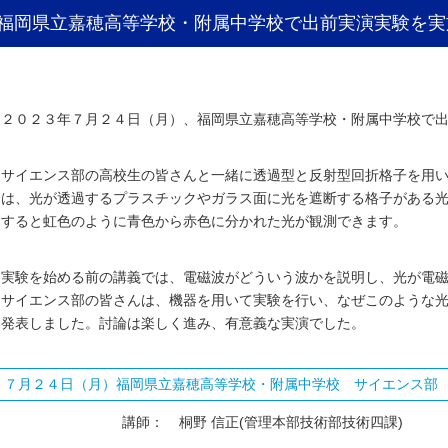
福岡県立嘉穂高等学校・附属中学校で出前実演実験を実
２０２３年７月２４日（月）、福岡県立嘉穂高等学校・附属中学校で
サイエンス部の高校生の皆さんと一緒に透過型と反射型回折格子を用
は、光が透過するプラスチックやガラス面に光を遮断する格子がある
すると虹色のように青色から赤色に分かれた光が観測できます。
実験を始める前の講義では、電磁波がどういう波かを説明し、光が電
サイエンス部の皆さんは、機器を用いて実験を行い、なぜこのような
発表しました。討論は楽しく進み、有意義な実演でした。
７月２４日（月）福岡県立嘉穂高等学校・附属中学校 サイエンス部
講師：
桐野 信正(管理本部技術部技術四課)