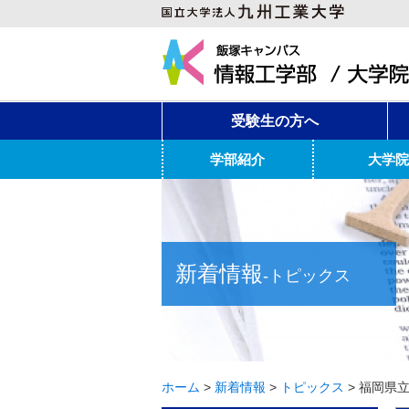
受験生の方へ
学部紹介
大学院
新着情報
-トピックス
ホーム
>
新着情報
>
トピックス
>