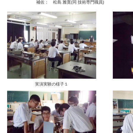
補佐：
松島 雅寛(同 技術専門職員)
実演実験の様子１