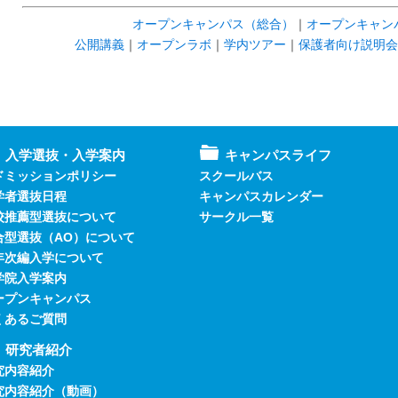
オープンキャンパス（総合）
｜
オープンキャンパ
公開講義
｜
オープンラボ
｜
学内ツアー
｜
保護者向け説明会
入学選抜・入学案内
キャンパスライフ
ドミッションポリシー
スクールバス
学者選抜日程
キャンパスカレンダー
校推薦型選抜について
サークル一覧
合型選抜（AO）について
年次編入学について
学院入学案内
ープンキャンパス
くあるご質問
研究者紹介
究内容紹介
究内容紹介（動画）