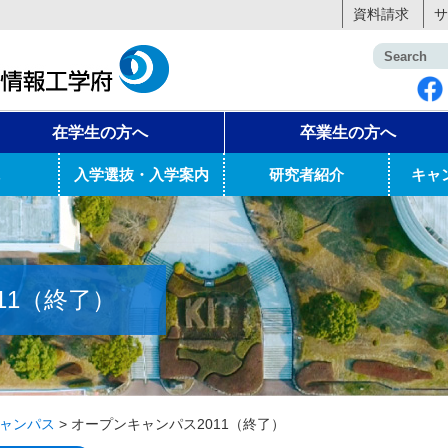
資料請求
サ
在学生の方へ
卒業生の方へ
入学選抜・入学案内
研究者紹介
キャ
11（終了）
ャンパス
>
オープンキャンパス2011（終了）