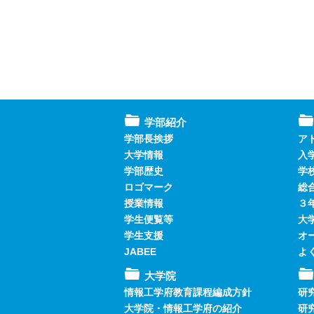
学部紹介
学部長挨拶
ア
大学情報
入
学部歴史
学
ロゴマーク
総
授業情報
３
学生便覧等
大
学生支援
オ
JABEE
よ
大学院
情報工学府教育課程編成方針
研
大学院・情報工学府の紹介
研