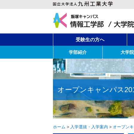
受験生の方へ
学部紹介
大学院
オープンキャンパス20
ホーム
>
入学選抜・入学案内
>
オープンキ