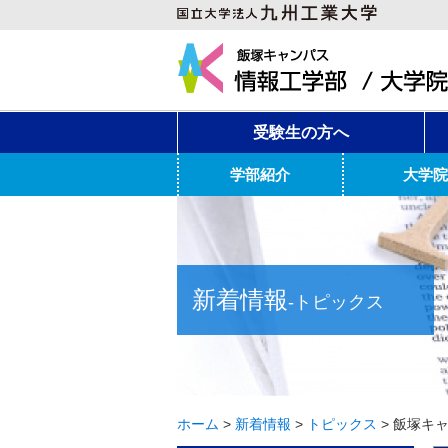
受験生の方へ
学部紹介
大学院
新着情報
-トピックス
ホーム
>
新着情報
>
トピックス
>