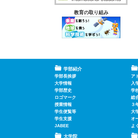
教育の取り組み
学部紹介
学部長挨拶
ア
大学情報
入
学部歴史
学
ロゴマーク
総
授業情報
３
学生便覧等
大
学生支援
オ
JABEE
よ
大学院