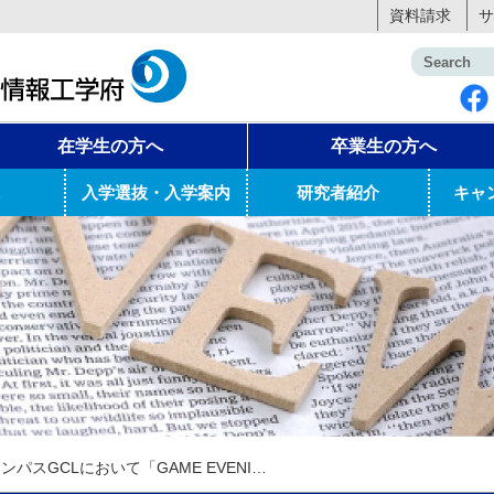
資料請求
サ
在学生の方へ
卒業生の方へ
入学選抜・入学案内
研究者紹介
キャ
飯塚キャンパスGCLにおいて「GAME EVENING 和菓子&Board Game」を開催しました