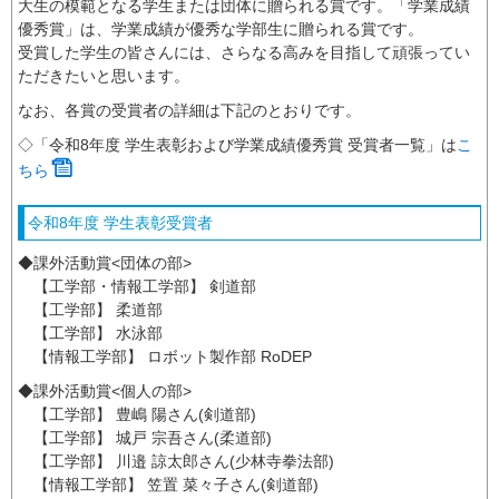
大生の模範となる学生または団体に贈られる賞です。「学業成績
優秀賞」は、学業成績が優秀な学部生に贈られる賞です。
受賞した学生の皆さんには、さらなる高みを目指して頑張ってい
ただきたいと思います。
なお、各賞の受賞者の詳細は下記のとおりです。
◇「令和8年度 学生表彰および学業成績優秀賞 受賞者一覧」は
こ
ちら
令和8年度 学生表彰受賞者
◆課外活動賞<団体の部>
【工学部・情報工学部】 剣道部
【工学部】 柔道部
【工学部】 水泳部
【情報工学部】 ロボット製作部 RoDEP
◆課外活動賞<個人の部>
【工学部】 豊嶋 陽さん(剣道部)
【工学部】 城戸 宗吾さん(柔道部)
【工学部】 川邉 諒太郎さん(少林寺拳法部)
【情報工学部】 笠置 菜々子さん(剣道部)