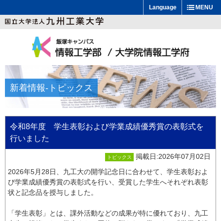
Language
MENU
新着情報
-トピックス
令和8年度 学生表彰および学業成績優秀賞の表彰式を
行いました
掲載日:2026年07月02日
トピックス
2026年5月28日、九工大の開学記念日に合わせて、学生表彰およ
び学業成績優秀賞の表彰式を行い、受賞した学生へそれぞれ表彰
状と記念品を授与しました。
「学生表彰」とは、課外活動などの成果が特に優れており、九工