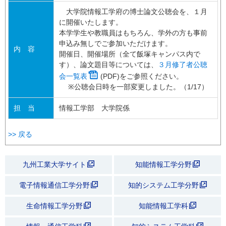
大学院情報工学府の博士論文公聴会を、１月
に開催いたします。
本学学生や教職員はもちろん、学外の方も事前
申込み無しでご参加いただけます。
内 容
開催日、開催場所（全て飯塚キャンパス内で
す）、論文題目等については、
３月修了者公聴
会一覧表
(PDF)をご参照ください。
※公聴会日時を一部変更しました。（1/17）
担 当
情報工学部 大学院係
>> 戻る
九州工業大学サイト
知能情報工学分野
電子情報通信工学分野
知的システム工学分野
生命情報工学分野
知能情報工学科