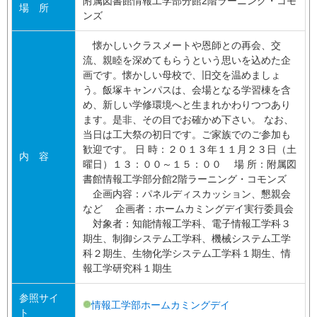
附属図書館情報工学部分館2階ラーニング・コモ
場 所
ンズ
懐かしいクラスメートや恩師との再会、交
流、親睦を深めてもらうという思いを込めた企
画です。懐かしい母校で、旧交を温めましょ
う。飯塚キャンパスは、会場となる学習棟を含
め、新しい学修環境へと生まれかわりつつあり
ます。是非、その目でお確かめ下さい。 なお、
当日は工大祭の初日です。ご家族でのご参加も
歓迎です。 日 時：２０１３年１１月２３日（土
内 容
曜日）１３：００～１５：００ 場 所：附属図
書館情報工学部分館2階ラーニング・コモンズ
企画内容：パネルディスカッション、懇親会
など 企画者：ホームカミングデイ実行委員会
対象者：知能情報工学科、電子情報工学科３
期生、制御システム工学科、機械システム工学
科２期生、生物化学システム工学科１期生、情
報工学研究科１期生
参照サイ
情報工学部ホームカミングデイ
ト