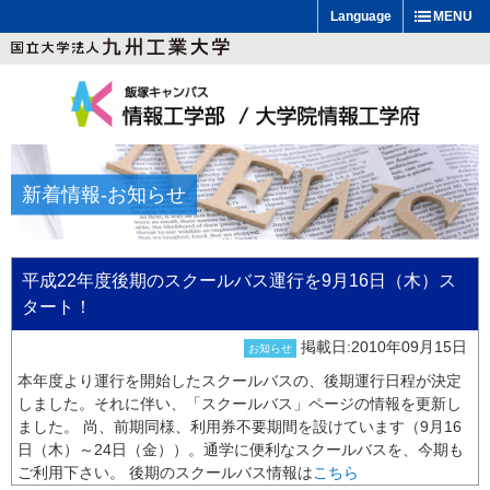
Language
MENU
新着情報
-お知らせ
平成22年度後期のスクールバス運行を9月16日（木）ス
タート！
掲載日:2010年09月15日
お知らせ
本年度より運行を開始したスクールバスの、後期運行日程が決定
しました。それに伴い、「スクールバス」ページの情報を更新し
ました。 尚、前期同様、利用券不要期間を設けています（9月16
日（木）～24日（金））。通学に便利なスクールバスを、今期も
ご利用下さい。 後期のスクールバス情報は
こちら