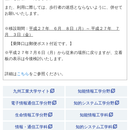
また、利用に際しては、歩行者の迷惑とならないように、併せて
お願いいたします。
_
※移設期間：
平成２７年 ６月 ８日（月）～ 平成２７年 ７
月 ３日（金）
【乗降口は郵便ポスト付近です。】
※平成２７年７月６日（月）から従来の場所に戻りますが、立看
板の表示は今後検討いたします。
_
詳細は
こちら
をご参照ください。
九州工業大学サイト
知能情報工学分野
電子情報通信工学分野
知的システム工学分野
生命情報工学分野
知能情報工学科
情報・通信工学科
知的システム工学科