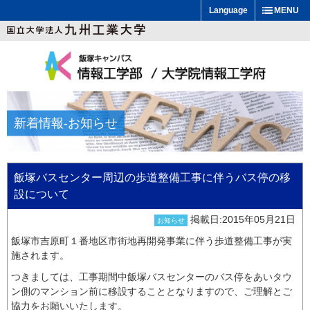
Language
MENU
新着情報
-お知らせ
飯塚バスセンター周辺の歩道整備工事に伴うバス停の移
設について
掲載日:2015年05月21日
お知らせ
飯塚市吉原町１番地区市街地再開発事業に伴う歩道整備工事が実
施されます。
つきましては、工事期間中飯塚バスセンターのバス停をあいタウ
ン側のマンション前に移設することとなりますので、ご理解とご
協力をお願いいたします。