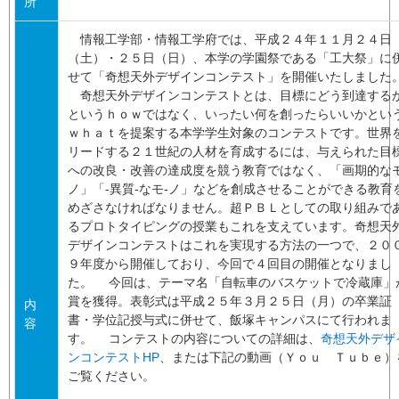
所
情報工学部・情報工学府では、平成２４年１１月２４日
（土）・２５日（日）、本学の学園祭である「工大祭」に
せて「奇想天外デザインコンテスト」を開催いたしました
奇想天外デザインコンテストとは、目標にどう到達する
というｈｏｗではなく、いったい何を創ったらいいかとい
ｗｈａｔを提案する本学学生対象のコンテストです。世界
リードする２１世紀の人材を育成するには、与えられた目
への改良・改善の達成度を競う教育ではなく、「画期的な
ノ」「-異質-なモ-ノ」などを創成させることができる教育
めざさなければなりません。超ＰＢＬとしての取り組みで
るプロトタイピングの授業もこれを支えています。奇想天
デザインコンテストはこれを実現する方法の一つで、２０
９年度から開催しており、今回で４回目の開催となりまし
た。 今回は、テーマ名「自転車のバスケットで冷蔵庫」
賞を獲得。表彰式は平成２５年３月２５日（月）の卒業証
内
書・学位記授与式に併せて、飯塚キャンパスにて行われま
容
す。 コンテストの内容についての詳細は、
奇想天外デザ
ンコンテストHP
、または下記の動画（Ｙｏｕ Ｔｕｂｅ）
ご覧ください。
_