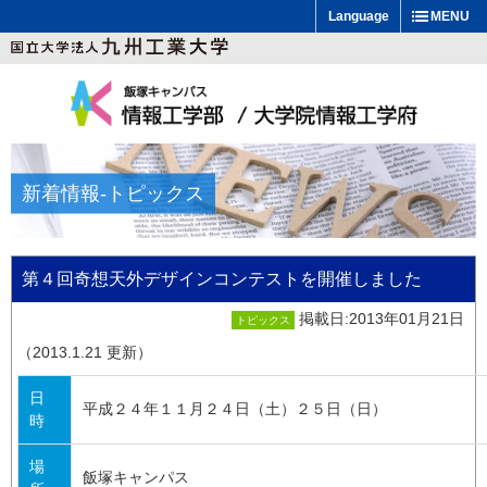
Language
MENU
新着情報
-トピックス
第４回奇想天外デザインコンテストを開催しました
掲載日:2013年01月21日
トピックス
（2013.1.21 更新）
日
平成２４年１１月２４日（土）２５日（日）
時
場
飯塚キャンパス