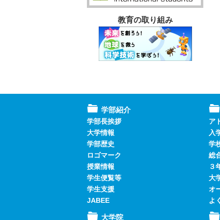
教育の取り組み
学部紹介
学部長挨拶
ア
大学情報
入
学部歴史
学
ロゴマーク
総
授業情報
３
学生便覧等
大
学生支援
オ
JABEE
よ
大学院