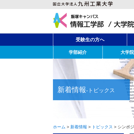
受験生の方へ
学部紹介
大学院
新着情報
-トピックス
ホーム
>
新着情報
>
トピックス
>