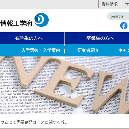
資料請求
サ
在学生の方へ
卒業生の方へ
入学選抜・入学案内
研究者紹介
キャ
シンポジウムにて需要創発コースに関する報告・発表を行いました