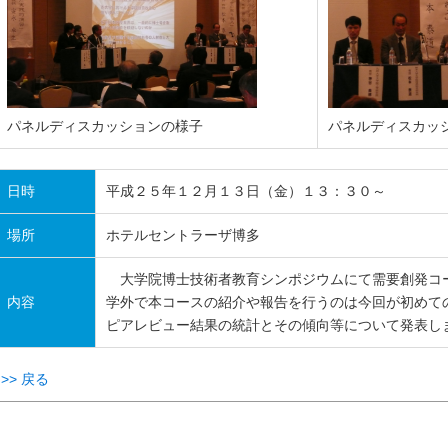
パネルディスカッションの様子
パネルディスカッ
日時
平成２５年１２月１３日（金）１３：３０～
場所
ホテルセントラーザ博多
大学院博士技術者教育シンポジウムにて需要創発コ
内容
学外で本コースの紹介や報告を行うのは今回が初めて
ピアレビュー結果の統計とその傾向等について発表し
>> 戻る