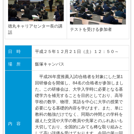
徳丸キャリアセンター長の講
テストを受ける参加者
話
日 時
平成２５年１２月２１日（土）１２：５０～
場 所
飯塚キャンパス
平成26年度推薦入試Ⅰ合格者を対象にした第1
回研修会を開催し、84名の合格者が参加しまし
た。この研修会は、大学入学時に必要となる基
礎学力を補充することを目的としており、高等
学校の数学、物理、英語を中心に大学の授業で
必要になる基礎的内容を学びます。また、単に
教科の勉強だけでなく、同期の仲間との学科を
越えた交流や大学の教員や先輩とのふれあいも
内 容
大切しており、全国的にみても稀な取り組みと
して高い評価を受けております。今回の第一回