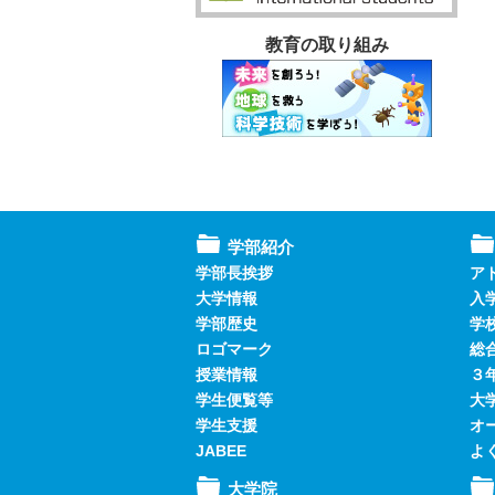
教育の取り組み
学部紹介
学部長挨拶
ア
大学情報
入
学部歴史
学
ロゴマーク
総
授業情報
３
学生便覧等
大
学生支援
オ
JABEE
よ
大学院