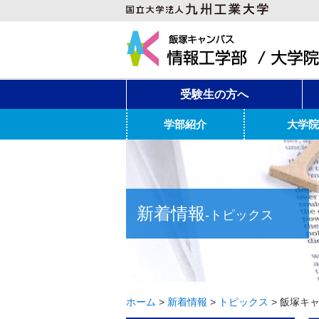
受験生の方へ
学部紹介
大学院
新着情報
-トピックス
ホーム
>
新着情報
>
トピックス
>