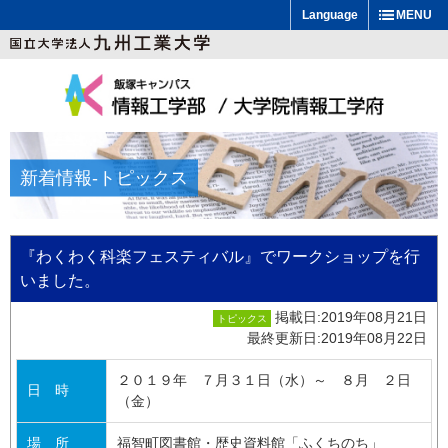
Language
MENU
新着情報
-トピックス
『わくわく科楽フェスティバル』でワークショップを行
いました。
掲載日:2019年08月21日
トピックス
最終更新日:2019年08月22日
２０１９年 ７月３１日（水）～ ８月 ２日
日 時
（金）
場 所
福智町図書館・歴史資料館「ふくちのち」