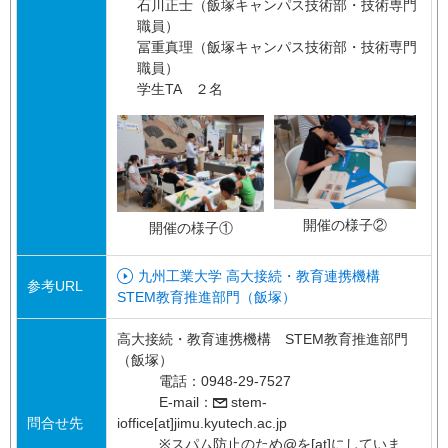
石川正士（飯塚キャンパス技術部・技術専門
職員）
冨重真理（飯塚キャンパス技術部・技術専門
職員）
学生TA ２名
開催の様子②
開催の様子①
九州工業大学 高大接続・教育連携機構
参考URL
STEM教育推進部門（飯塚）
高大接続・教育連携機構 STEM教育推進部門
（飯塚）
電話：0948-29-7527
E-mail：
stem-
問合せ先
ioffice[at]jimu.kyutech.ac.jp
※スパム防止のため@を[at]にしていま