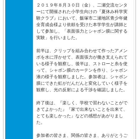
２０１９年８月３０日（金）、二瀬交流センタ
ーにて開催された小学生向けの『夏休み科学実
験クラブ』において、飯塚市二瀬地区青少年健
全育成会様より依頼を受けた本学学生が講師と
して参加し、「表面張力とシャボン膜に関する
実験」を行いました。
前半は、クリップを組み合わせて作ったアメン
ボを水に浮かせて、表面張力が働き支えられて
いる様子を観察し、後半は、ストローと糸を使
って、シャボン膜のカーテンを作り、シャボン
液の様子を観察しました。参加者は、シャボン
膜にできた虹がだんだんと変化していく様子を
観察し、光の反射による干渉を確認しました。
終了後は、『楽しく、学校で習わないことがで
きてよかった』『家で出来ないことを出来て、
とても楽しかった』などの感想があがりまし
た。
参加者の皆さま、関係の皆さま、ありがとうご