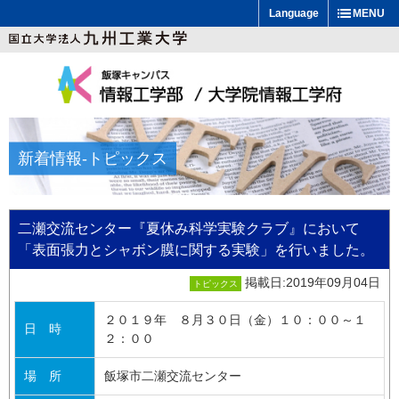
Language
MENU
新着情報
-トピックス
二瀬交流センター『夏休み科学実験クラブ』において
「表面張力とシャボン膜に関する実験」を行いました。
掲載日:2019年09月04日
トピックス
２０１９年 ８月３０日（金）１０：００～１
日 時
２：００
場 所
飯塚市二瀬交流センター