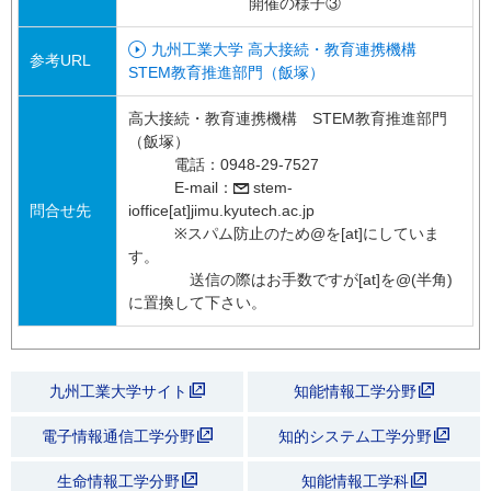
開催の様子③
九州工業大学 高大接続・教育連携機構
参考URL
STEM教育推進部門（飯塚）
高大接続・教育連携機構 STEM教育推進部門
（飯塚）
電話：0948-29-7527
E-mail：
stem-
問合せ先
ioffice[at]jimu.kyutech.ac.jp
※スパム防止のため@を[at]にしていま
す。
送信の際はお手数ですが[at]を@(半角)
に置換して下さい。
九州工業大学サイト
知能情報工学分野
電子情報通信工学分野
知的システム工学分野
生命情報工学分野
知能情報工学科