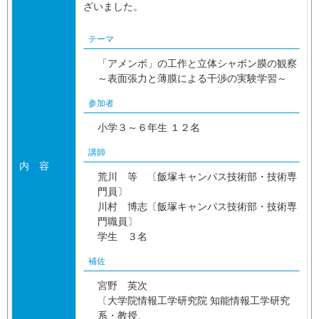
ざいました。
テーマ
「アメンボ」の工作と立体シャボン膜の観察
～表面張力と薄膜による干渉の実験学習～
参加者
小学３～６年生 １２名
講師
内 容
荒川 等 〔飯塚キャンパス技術部・技術専
門員〕
川村 博志〔飯塚キャンパス技術部・技術専
門職員〕
学生 ３名
補佐
宮野 英次
〔大学院情報工学研究院 知能情報工学研究
系・教授、