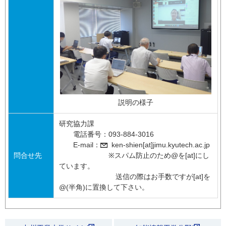
説明の様子
研究協力課
電話番号：093-884-3016
E-mail：
ken-shien[at]jimu.kyutech.ac.jp
問合せ先
※スパム防止のため@を[at]にし
ています。
送信の際はお手数ですが[at]を
@(半角)に置換して下さい。