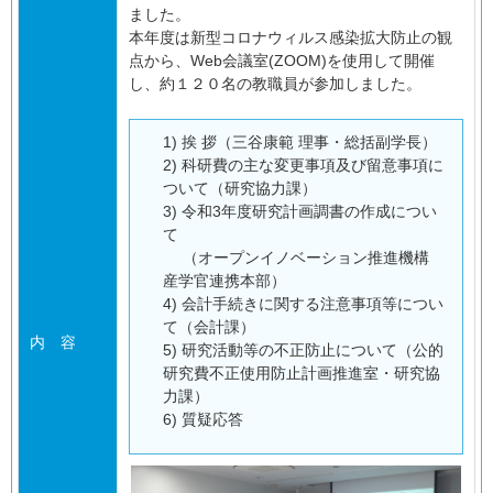
ました。
本年度は新型コロナウィルス感染拡大防止の観
点から、Web会議室(ZOOM)を使用して開催
し、約１２０名の教職員が参加しました。
1) 挨 拶（三谷康範 理事・総括副学長）
2) 科研費の主な変更事項及び留意事項に
ついて（研究協力課）
3) 令和3年度研究計画調書の作成につい
て
（オープンイノベーション推進機構
産学官連携本部）
4) 会計手続きに関する注意事項等につい
て（会計課）
内 容
5) 研究活動等の不正防止について（公的
研究費不正使用防止計画推進室・研究協
力課）
6) 質疑応答