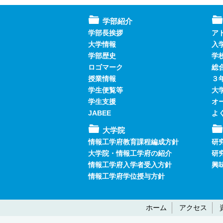
学部紹介
学部長挨拶
ア
大学情報
入
学部歴史
学
ロゴマーク
総
授業情報
３
学生便覧等
大
学生支援
オ
JABEE
よ
大学院
情報工学府教育課程編成方針
研
大学院・情報工学府の紹介
研
情報工学府入学者受入方針
興
情報工学府学位授与方針
ホーム
アクセス