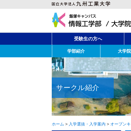
受験生の方へ
学部紹介
大学院
サークル紹介
ホーム
>
入学選抜・入学案内
>
オープンキ