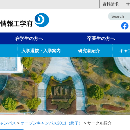
資料請求
サ
在学生の方へ
卒業生の方へ
入学選抜・入学案内
研究者紹介
キャ
ャンパス
>
オープンキャンパス2011（終了）
>
サークル紹介