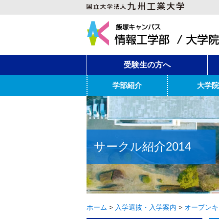
受験生の方へ
学部紹介
大学院
サークル紹介2014
ホーム
>
入学選抜・入学案内
>
オープンキ