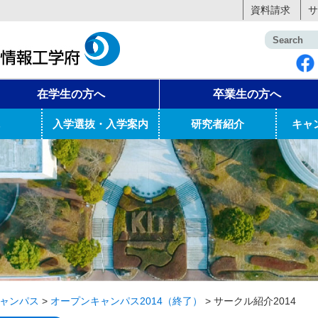
資料請求
サ
在学生の方へ
卒業生の方へ
入学選抜・入学案内
研究者紹介
キャ
ャンパス
>
オープンキャンパス2014（終了）
>
サークル紹介2014