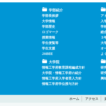
学部紹介
学部長挨拶
ア
大学情報
入
学部歴史
学
ロゴマーク
総
授業情報
３
学生便覧等
大
学生支援
オ
JABEE
よ
大学院
情報工学府教育課程編成方針
研
大学院・情報工学府の紹介
研
情報工学府入学者受入方針
興
情報工学府学位授与方針
ホーム
アクセス