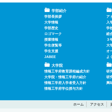
学部紹介
学部長挨拶
ア
大学情報
入
学部歴史
学
ロゴマーク
総
授業情報
３
学生便覧等
大
学生支援
オ
JABEE
よ
大学院
情報工学府教育課程編成方針
研
大学院・情報工学府の紹介
研
情報工学府入学者受入方針
興
情報工学府学位授与方針
ホーム
アクセス