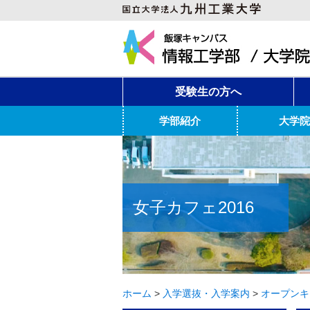
受験生の方へ
学部紹介
大学院
女子カフェ2016
ホーム
>
入学選抜・入学案内
>
オープンキ