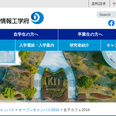
資料請求
サ
在学生の方へ
卒業生の方へ
入学選抜・入学案内
研究者紹介
キャ
ャンパス
>
オープンキャンパス2016
>
女子カフェ2016