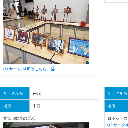
サークルHPはこちら。
サークル名
e-car
サークル名
場所
中庭
場所
電気自動車の展示
ロボットの
サーク