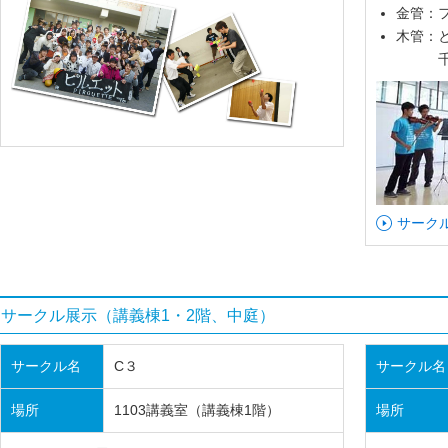
金管：
木管：
千と千
サーク
サークル展示（講義棟1・2階、中庭）
サークル名
C３
サークル名
場所
1103講義室（講義棟1階）
場所