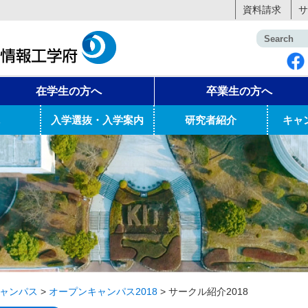
資料請求
サ
在学生の方へ
卒業生の方へ
入学選抜・入学案内
研究者紹介
キャ
ャンパス
>
オープンキャンパス2018
>
サークル紹介2018