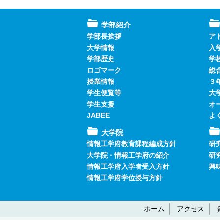
学部紹介
学部長挨拶
ア
大学情報
入
学部歴史
学
ロゴマーク
総
授業情報
３
学生便覧等
大
学生支援
オ
JABEE
よ
大学院
情報工学府教育課程編成方針
研
大学院・情報工学府の紹介
研
情報工学府入学者受入方針
興
情報工学府学位授与方針
ホーム
アクセス