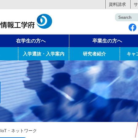
資料請求
サ
在学生の方へ
卒業生の方へ
入学選抜・入学案内
研究者紹介
キャ
>
IoT・ネットワーク