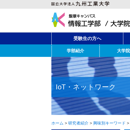
受験生の方へ
学部紹介
大学院
IoT・ネットワーク
ホーム
>
研究者紹介
>
興味別キーワード