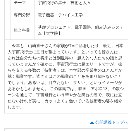
テーマ
宇宙飛行の黒子－技術と人々－
専門分野
電子機器・デバイス工学
基礎プロジェクト、電子回路、組み込みシステ
担当科目
ム【大学院】
今年も、山崎直子さんの家族がTVに登場したり、最近、日本
人宇宙飛行士に注目が集まっています。といっても皆さんは、
あれは自分たちの将来とは別世界の、超人的な人たちの話と思
っていませんか？確かに、宇宙飛行士は超エリートですが、彼
らを支える多数の「技術者」は、本学部の卒業生のほとんどが
就く職業です。皆さんはこの職業のことをあまり知らないこと
でしょう。あるいは、目立たない、ダサい、というイメージが
あるかもしれません。 この講義では、映画「アポロ13」の数シ
ーンを通じて、宇宙飛行という華やかな舞台の裏で、表には立
たないけれど実に「カッコよく」働いている技術者の姿を紹介
します。
公開講義トップへ