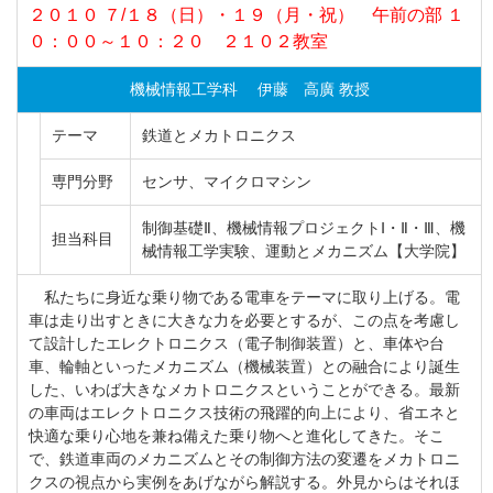
２０１０ ７/１８（日）・１９（月・祝） 午前の部 １
０：００～１０：２０ ２１０２教室
機械情報工学科 伊藤 高廣 教授
テーマ
鉄道とメカトロニクス
専門分野
センサ、マイクロマシン
制御基礎Ⅱ、機械情報プロジェクトⅠ・Ⅱ・Ⅲ、機
担当科目
械情報工学実験、運動とメカニズム【大学院】
私たちに身近な乗り物である電車をテーマに取り上げる。電
車は走り出すときに大きな力を必要とするが、この点を考慮し
て設計したエレクトロニクス（電子制御装置）と、車体や台
車、輪軸といったメカニズム（機械装置）との融合により誕生
した、いわば大きなメカトロニクスということができる。最新
の車両はエレクトロニクス技術の飛躍的向上により、省エネと
快適な乗り心地を兼ね備えた乗り物へと進化してきた。そこ
で、鉄道車両のメカニズムとその制御方法の変遷をメカトロニ
クスの視点から実例をあげながら解説する。外見からはそれほ