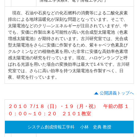
現在、石油や石炭などの化石燃料の消費等による二酸化炭素
排出による地球温暖化が深刻な問題となっています。そこで、
太陽電池などのクリ―ンエネルギーが注目されていますが、中
でも、安価に作製出来る可能性が高い光合成型太陽電池（色素
増感太陽電池）が期待されています。古川研究室では、光合成
型太陽電池をさらに安価に作製するため、紫キャベツ色素及び
クルクミンなどの植物色素を用いた非常に安価な高効率色素増
感太陽電池の研究を行っています。現在、ハロゲンランプと呼
ばれる光源を用いた場合の変換効率は最大で1.4％です。古川研
究室では、さらに高い効率を持つ太陽電池を作製すべく、日
夜、研究を行っています。
公開講義トップへ
２０１０ ７/１８（日）・１９（月・祝） 午前の部 １
０：００～１０：２０ ２１０１教室
システム創成情報工学科 小林 史典 教授