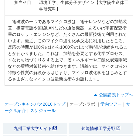
担当科目
環境工学、生体分子デザイン【大学院生命体工
学研究科】
電磁波の一つであるマイクロ波は、電子レンジなどの加熱装
置、携帯電話や無線LANなどの通信機器、あるいは宇宙探査衛
星のロケットエンジンなど、たくさんの最新技術で利用されて
います。最近、このマイクロ波を化学反応に利用したところ、
反応の時間が100分の1から1000分の1まで時間が短縮されるこ
とがわかりました。これは、加熱を必要とする化学プロセス、
すなわち物づくりをする上で、省エネルギーや二酸化炭素削減
などの環境対策技術へ結びつきます。講義では、マイクロ波の
特徴や性質の解説からはじまり、マイクロ波化学をはじめとす
るさまざまなマイクロ波最新技術をお話します。
公開講義トップへ
オープンキャンパス2010トップ
｜オープンラボ ｜
学内ツアー
｜
サ
ークル紹介
｜
スケジュール
九州工業大学サイト
知能情報工学分野