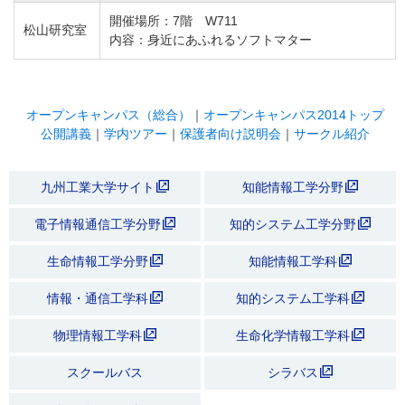
開催場所：7階 W711
松山研究室
内容：身近にあふれるソフトマター
オープンキャンパス（総合）
｜
オープンキャンパス2014トップ
公開講義
｜
学内ツアー
｜
保護者向け説明会
｜
サークル紹介
九州工業大学サイト
知能情報工学分野
電子情報通信工学分野
知的システム工学分野
生命情報工学分野
知能情報工学科
情報・通信工学科
知的システム工学科
物理情報工学科
生命化学情報工学科
スクールバス
シラバス