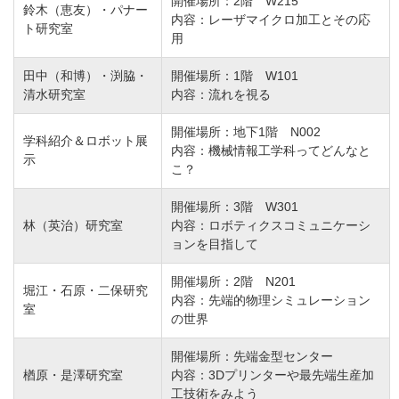
開催場所：2階 W215
鈴木（恵友）・パナー
内容：レーザマイクロ加工とその応
ト研究室
用
田中（和博）・渕脇・
開催場所：1階 W101
清水研究室
内容：流れを視る
開催場所：地下1階 N002
学科紹介＆ロボット展
内容：機械情報工学科ってどんなと
示
こ？
開催場所：3階 W301
林（英治）研究室
内容：ロボティクスコミュニケーシ
ョンを目指して
開催場所：2階 N201
堀江・石原・二保研究
内容：先端的物理シミュレーション
室
の世界
開催場所：先端金型センター
楢原・是澤研究室
内容：3Dプリンターや最先端生産加
工技術をみよう