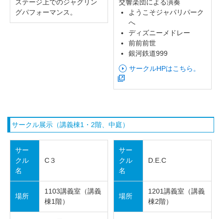
ステージ上でのジャグリン
交響楽団による演奏
グパフォーマンス。
ようこそジャパリパーク
へ
ディズニーメドレー
前前前世
銀河鉄道999
サークルHPはこちら。
サークル展示（講義棟1・2階、中庭）
サー
サー
クル
C３
クル
D.E.C
名
名
1103講義室（講義
1201講義室（講義
場所
場所
棟1階）
棟2階）