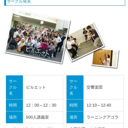
サークル発表
サー
サー
クル
ピルエット
クル
交響楽団
名
名
時間
12：00～12：30
時間
12:10～12:40
場所
500人講義室
場所
ラーニングアゴラ