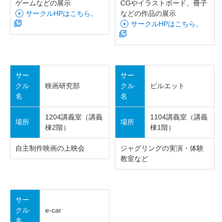
ゲームなどの展示
CGやイラストボード、冊子
サークルHPはこちら。
などの作品の展示
サークルHPはこちら。
サー
サー
クル
映画研究部
クル
ピルエット
名
名
1204講義室（講義
1104講義室（講義
場所
場所
棟2階）
棟1階）
自主制作映画の上映会
ジャグリングの実演・体験
教室など
サー
クル
e-car
名