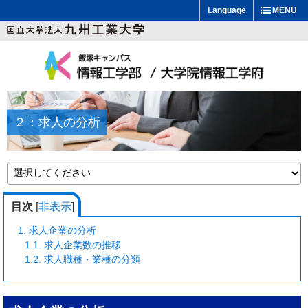
Language
MENU
２：求人の分析
目次
[
非表示
]
1.
求人企業の分析
1.1.
求人企業数の推移
1.2.
求人職種・業種の分類