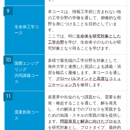
本コースは、情報工学府に含まれない他
の工学分野の学修を通して、俯瞰的な視
野を身につけることを目的としていま
生命体工学コ
す。
ース
ここでは、特に
生命体を研究対象とした
工学分野
を学び、生命体そのものもが研
究対象となり得ることを学びます。
多様で最先端の工学分野を対象として、
国際エンジア
海外大学と連携した英語による講義・演
リング
習を幅広く履修します。本コースを通し
共同講義コー
て、
グローバルマインドと高度なコミュ
ス
ニケーション力
を修得します。
産業界や社会のもつ課題から、需要を創
発・喚起することを通して、解を発見
し、その解決までのプロセスを実践する
需要創発コー
ための知識・スキルの実践の場を提供し
ス
ます。
問題発見と解決に向けたプロセス
を研究対象とし、プロトタイプ、最終的