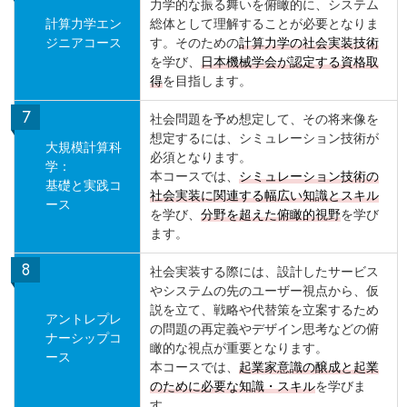
力学的な振る舞いを俯瞰的に、システム
計算力学エン
総体として理解することが必要となりま
ジニアコース
す。そのための
計算力学の社会実装技術
を学び、
日本機械学会が認定する資格取
得
を目指します。
社会問題を予め想定して、その将来像を
想定するには、シミュレーション技術が
大規模計算科
必須となります。
学：
本コースでは、
シミュレーション技術の
基礎と実践コ
社会実装に関連する幅広い知識とスキル
ース
を学び、
分野を超えた俯瞰的視野
を学び
ます。
社会実装する際には、設計したサービス
やシステムの先のユーザー視点から、仮
説を立て、戦略や代替策を立案するため
アントレプレ
の問題の再定義やデザイン思考などの俯
ナーシップコ
瞰的な視点が重要となります。
ース
本コースでは、
起業家意識の醸成と起業
のために必要な知識・スキル
を学びま
す。