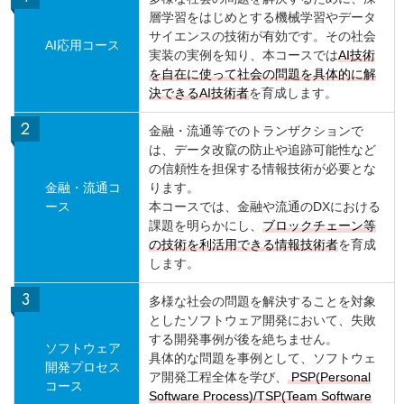
層学習をはじめとする機械学習やデータ
サイエンスの技術が有効です。その社会
AI応用コース
実装の実例を知り、本コースでは
AI技術
を自在に使って社会の問題を具体的に解
決できるAI技術者
を育成します。
金融・流通等でのトランザクションで
は、データ改竄の防止や追跡可能性など
の信頼性を担保する情報技術が必要とな
金融・流通コ
ります。
ース
本コースでは、金融や流通のDXにおける
課題を明らかにし、
ブロックチェーン等
の技術を利活用できる情報技術者
を育成
します。
多様な社会の問題を解決することを対象
としたソフトウェア開発において、失敗
する開発事例が後を絶ちません。
ソフトウェア
具体的な問題を事例として、ソフトウェ
開発プロセス
ア開発工程全体を学び、
PSP(Personal
コース
Software Process)/TSP(Team Software