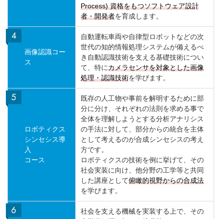
Process) 資格をもつソフトウェア設計
者・開発者
を育成します。
自動運転車両や自律型ロボットなどの次
世代の知的情報処理システムが備えるべ
画像認識コー
き自動認識技術を支える基礎技術につい
ス
て、特に
カメラセンサを対象とした画像
処理・認識技術
を学びます。
既存の人工物や事前を解明するために部
分に分け、それぞれの法則を求める事で
全体を理解しようとする分析アナリシス
ロボティクス
の手法に対して、部分からの統合を主体
シンセシス導
として考えるのが合成シンセシスの考え
入
方です。
コース
ロボティクスの技術を例に挙げて、その
社会実装に向け、他分野の工学等と共同
した講座として
俯瞰的視野からの合成法
を学びます。
社会を支える機械を実装する上で、その