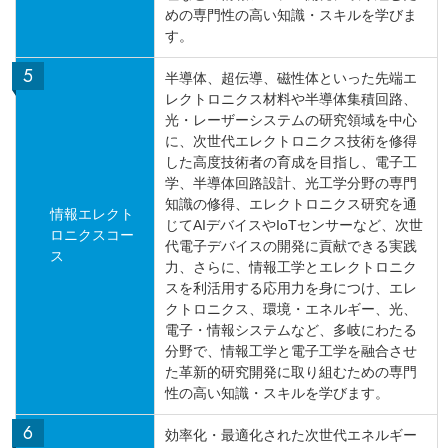
めの専門性の高い知識・スキルを学びま
す。
半導体、超伝導、磁性体といった先端エ
レクトロニクス材料や半導体集積回路、
光・レーザーシステムの研究領域を中心
に、次世代エレクトロニクス技術を修得
した高度技術者の育成を目指し、電子工
学、半導体回路設計、光工学分野の専門
知識の修得、エレクトロニクス研究を通
情報エレクト
じてAIデバイスやIoTセンサーなど、次世
ロニクスコー
代電子デバイスの開発に貢献できる実践
ス
力、さらに、情報工学とエレクトロニク
スを利活用する応用力を身につけ、エレ
クトロニクス、環境・エネルギー、光、
電子・情報システムなど、多岐にわたる
分野で、情報工学と電子工学を融合させ
た革新的研究開発に取り組むための専門
性の高い知識・スキルを学びます。
効率化・最適化された次世代エネルギー