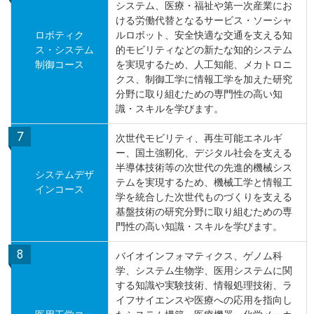
システム、医療・福祉や第一次産業にお
ける労働代替となるサービス・ソーシャ
ロボティク
ルロボット、安全快適な交通を支える知
ス・システム
的モビリティなどの新たな知的システム
制御コース
を実現するため、人工知能、メカトロニ
クス、制御工学に情報工学を加えた研究
分野に取り組むための専門性の高い知
識・スキルを学びます。
次世代モビリティ、再生可能エネルギ
ー、国土強靭化、デジタル社会を支える
半導体技術等の次世代の先進的機械シス
システムデザ
テムを実現するため、機械工学と情報工
インコース
学を統合した次世代ものづくりを支える
基盤技術の研究分野に取り組むための専
門性の高い知識・スキルを学びます。
バイオインフォマティクス、ゲノム科
学、システム生物学、医用システムに関
する知識や実験技術、情報処理技術、ラ
イフサイエンスや医療への応用を指向し