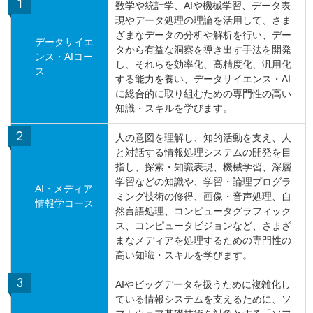
数学や統計学、AIや機械学習、データ表
現やデータ処理の理論を活用して、さま
ざまなデータの分析や解析を行い、デー
データサイエ
タから有益な洞察を導き出す手法を開発
ンス・AIコー
し、それらを効率化、高精度化、汎用化
ス
する能力を養い、データサイエンス・AI
に総合的に取り組むための専門性の高い
知識・スキルを学びます。
人の意図を理解し、知的活動を支え、人
と対話する情報処理システムの開発を目
指し、探索・知識表現、機械学習、深層
学習などの知識や、学習・論理プログラ
AI・メディア
ミング技術の修得、画像・音声処理、自
情報学コース
然言語処理、コンピュータグラフィック
ス、コンピュータビジョンなど、さまざ
まなメディアを処理するための専門性の
高い知識・スキルを学びます。
AIやビッグデータを扱うために複雑化し
ている情報システムを支えるために、ソ