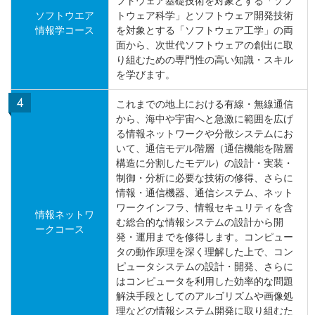
フトウェア基礎技術を対象とする「ソフ
ソフトウエア
トウェア科学」とソフトウェア開発技術
情報学コース
を対象とする「ソフトウェア工学」の両
面から、次世代ソフトウェアの創出に取
り組むための専門性の高い知識・スキル
を学びます。
これまでの地上における有線・無線通信
から、海中や宇宙へと急激に範囲を広げ
る情報ネットワークや分散システムにお
いて、通信モデル階層（通信機能を階層
構造に分割したモデル）の設計・実装・
制御・分析に必要な技術の修得、さらに
情報・通信機器、通信システム、ネット
ワークインフラ、情報セキュリティを含
情報ネットワ
む総合的な情報システムの設計から開
ークコース
発・運用までを修得します。コンピュー
タの動作原理を深く理解した上で、コン
ピュータシステムの設計・開発、さらに
はコンピュータを利用した効率的な問題
解決手段としてのアルゴリズムや画像処
理などの情報システム開発に取り組むた