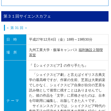
第３１回サイエンスカフェ
＜ 第 31 回 ＞
日 時
平成27年12月4日（金）18時～19時30分
九州工業大学・飯塚キャンパス
福利施設２階喫
場 所
茶室
『【シェイクスピア】の作り手たち』
「シェイクスピア劇」と言えばイギリス古典文
学の最高峰ですが、作家の生前、芝居は大衆娯楽
でしかなく、シェイクスピア自身が自分の芝居を
読み物として後世に残すことはありませんでし
た。彼の作品を「文学」に昇格させたのは、台本
テ ー マ
を印刷用に編集し、出版してきた人々です。
サイエンスカフェでは、シェイクスピア時代の
劇作手法や現存する劇作版本の形態も紹介しなが