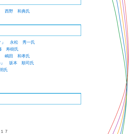
』 西野 和典氏
」
う？』 永松 秀一氏
藤 寿樹氏
』 嶋田 和孝氏
ル』 坂本 順司氏
明氏
５１７