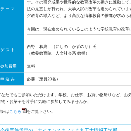
す。その研究成果や世界的な教育改革の動きに連動して
テ ー マ
法の見直しが行われ、大学入試の改革も進められていま
グ教育の導入など、より高度な情報教育の推進が求めら
今回は、現在進められているこのような学校教育の改革
西野 和典 （にしの かずのり）氏
ゲ ス ト
（教養教育院 人文社会系 教授）
参加費用
無料
申 込 み
必要（定員20名）
どなたでもご参加いただけます。学校、お仕事、お買い物帰りなど、お
飲物・お菓子を片手に気軽に参加してみませんか。
詳細は
こちら
をご覧下さい。
今後実施予定の「サイエンスカフェ＠九工大情報工学部」