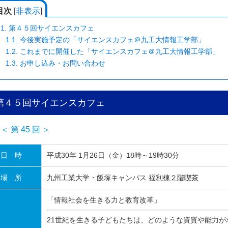
目次
[
非表示
]
1.
第４５回サイエンスカフェ
1.1.
今後実施予定の「サイエンスカフェ＠九工大情報工学部」
1.2.
これまでに開催した「サイエンスカフェ＠九工大情報工学部」
1.3.
お申し込み・お問い合わせ
第４５回サイエンスカフェ
＜ 第 45 回 ＞
日 時
平成30年 1月26日（金）18時～19時30分
場 所
九州工業大学・飯塚キャンパス
福利棟２階喫茶
「情報社会を生きる力と教育改革」
21世紀を生きる子どもたちは、どのような資質や能力