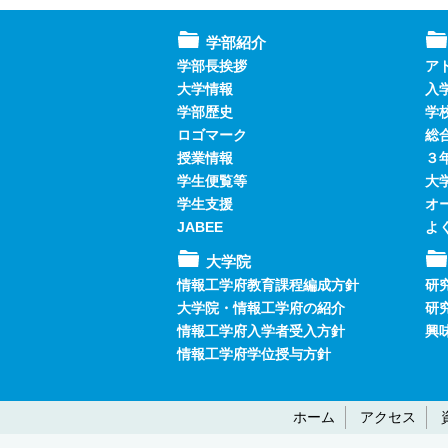
学部紹介
学部長挨拶
ア
大学情報
入
学部歴史
学
ロゴマーク
総
授業情報
３
学生便覧等
大
学生支援
オ
JABEE
よ
大学院
情報工学府教育課程編成方針
研
大学院・情報工学府の紹介
研
情報工学府入学者受入方針
興
情報工学府学位授与方針
ホーム
アクセス