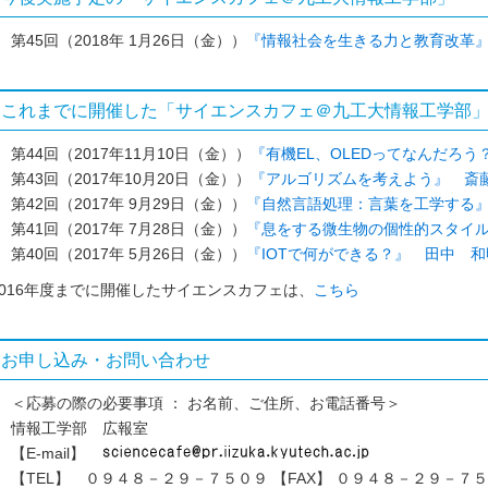
第45回（2018年 1月26日（金））
『情報社会を生きる力と教育改革
これまでに開催した「サイエンスカフェ＠九工大情報工学部
第44回（2017年11月10日（金））
『有機EL、OLEDってなんだろ
第43回（2017年10月20日（金））
『アルゴリズムを考えよう』 斎
第42回（2017年 9月29日（金））
『自然言語処理：言葉を工学する
第41回（2017年 7月28日（金））
『息をする微生物の個性的スタイ
第40回（2017年 5月26日（金））
『IOTで何ができる？』 田中 和
2016年度までに開催したサイエンスカフェは、
こちら
お申し込み・お問い合わせ
＜応募の際の必要事項 ： お名前、ご住所、お電話番号＞
情報工学部 広報室
【E-mail】
【TEL】 ０９４８－２９－７５０９ 【FAX】 ０９４８－２９－７