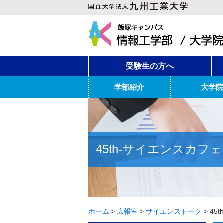
受験生の方へ
学部紹介
大学院
45th-サイエンスカ
ホーム
>
広報室
>
サイエンストーク
>
45