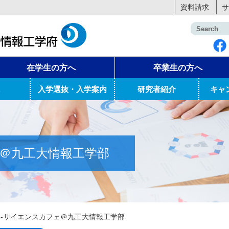
資料請求
サ
在学生の方へ
卒業生の方へ
入学選抜・入学案内
研究者紹介
キャ
フェ＠九工大情報工学部
th-サイエンスカフェ＠九工大情報工学部