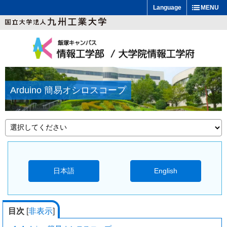
Language
MENU
Arduino 簡易オシロスコープ
日本語
English
目次
[
非表示
]